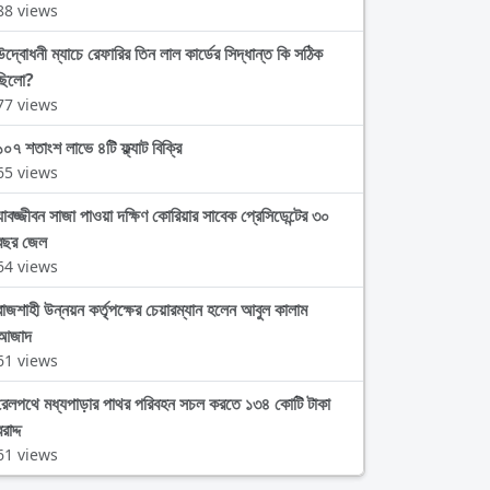
88 views
উদ্বোধনী ম্যাচে রেফারির তিন লাল কার্ডের সিদ্ধান্ত কি সঠিক
ছিলো?
77 views
১০৭ শতাংশ লাভে ৪টি ফ্ল্যাট বিক্রি
65 views
যাবজ্জীবন সাজা পাওয়া দক্ষিণ কোরিয়ার সাবেক প্রেসিডেন্টের ৩০
বছর জেল
64 views
রাজশাহী উন্নয়ন কর্তৃপক্ষের চেয়ারম্যান হলেন আবুল কালাম
আজাদ
61 views
রেলপথে মধ্যপাড়ার পাথর পরিবহন সচল করতে ১৩৪ কোটি টাকা
রাদ্দ
61 views