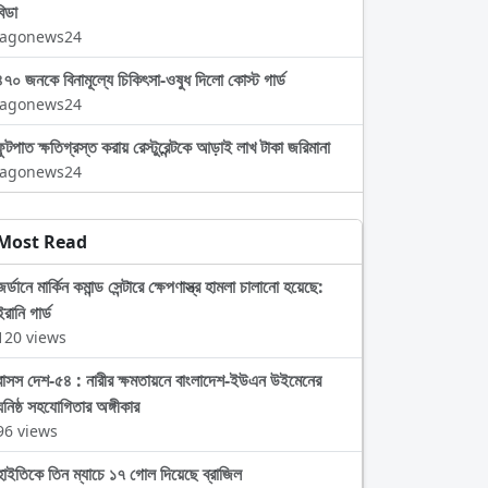
বিডা
Jagonews24
৪৭০ জনকে বিনামূল্যে চিকিৎসা-ওষুধ দিলো কোস্ট গার্ড
Jagonews24
ফুটপাত ক্ষতিগ্রস্ত করায় রেস্টুরেন্টকে আড়াই লাখ টাকা জরিমানা
Jagonews24
Most Read
জর্ডানে মার্কিন কমান্ড সেন্টারে ক্ষেপণাস্ত্র হামলা চালানো হয়েছে:
ইরানি গার্ড
120 views
বাসস দেশ-৫৪ : নারীর ক্ষমতায়নে বাংলাদেশ-ইউএন উইমেনের
ঘনিষ্ঠ সহযোগিতার অঙ্গীকার
96 views
হাইতিকে তিন ম্যাচে ১৭ গোল দিয়েছে ব্রাজিল