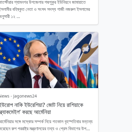
সাতক্ষীরার শ্যামনগর উপজেলার পদ্মপুকুর ইউনিয়নে জামায়াতে
ইসলামীর বহিষ্কৃত নেতা ও সংসদ সদস্য গাজী নজরুল ইসলামের
অনুসারী ১২ ...
News - Jagonews24
ইউরোপ নাকি ইউরেশিয়া? জোট নিয়ে রাশিয়াকে
‘ব্ল্যাকমেইল’ করছে আর্মেনিয়া
আর্মেনিয়ার সঙ্গে মস্কোর সম্পর্ক নিয়ে গতকাল বৃহস্পতিবার মন্তব্য
করেছেন রুশ পররাষ্ট্র মন্ত্রণালয়ের তথ্য ও প্রেস বিভাগের উপ...