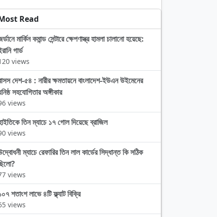
Most Read
জর্ডানে মার্কিন কমান্ড সেন্টারে ক্ষেপণাস্ত্র হামলা চালানো হয়েছে:
ইরানি গার্ড
120 views
বাসস দেশ-৫৪ : নারীর ক্ষমতায়নে বাংলাদেশ-ইউএন উইমেনের
ঘনিষ্ঠ সহযোগিতার অঙ্গীকার
96 views
হাইতিকে তিন ম্যাচে ১৭ গোল দিয়েছে ব্রাজিল
90 views
উদ্বোধনী ম্যাচে রেফারির তিন লাল কার্ডের সিদ্ধান্ত কি সঠিক
ছিলো?
77 views
১০৭ শতাংশ লাভে ৪টি ফ্ল্যাট বিক্রি
65 views