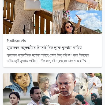
Prothom Alo
তুরস্কের সমুদ্রতীরে রিসোর্ট-চিক লুকে নুসরাত ফারিয়া
তুরস্কের সমুদ্রতীরের মনোরম আবহে তোলা কিছু ছবি ভাগ করে নিয়েছেন
অভিনেত্রী নুসরাত ফারিয়া। নীল জল, রৌদ্রোজ্জ্বল আকাশ আর নিখ...