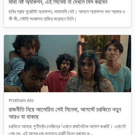
মাথা নষ্ট অ্যাকশন, এই সিনেমা না দেখলে মিস করবেন
ছবির প্রায় পুরোটাই অ্যাকশন, থামাথামি নেই। আসলে অ্যাকশন কত প্রকার ও
কী কী, সেটাই সংজ্ঞাসহ হাজির করেছেন তিনি।
Prothom Alo
রাজনীতি নিয়ে আলোচিত সেই সিনেমা, আগস্টে চরকিতে নতুন
আরও যা থাকছে
চরকিতে আসছে পূর্ণদৈর্ঘ্য চলচ্চিত্র ‘এখানে রাজনৈতিক আলাপ জরুরি’। এখানেই
শেষ নয়, এই মাসের চার সপ্তাহে চারটি ভিন্ন ঘরানার ক...