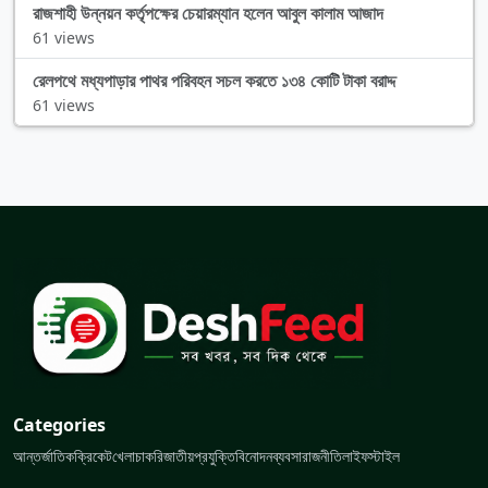
রাজশাহী উন্নয়ন কর্তৃপক্ষের চেয়ারম্যান হলেন আবুল কালাম আজাদ
61 views
রেলপথে মধ্যপাড়ার পাথর পরিবহন সচল করতে ১৩৪ কোটি টাকা বরাদ্দ
61 views
Categories
আন্তর্জাতিক
ক্রিকেট
খেলা
চাকরি
জাতীয়
প্রযুক্তি
বিনোদন
ব্যবসা
রাজনীতি
লাইফস্টাইল