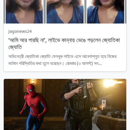
Jagonews24
‘আমি আর পারছি না’, লাইভে কান্নায় ভেঙে পড়লেন জ্যোতিকা
জ্যোতি
অভিনেত্রী জ্যোতিকা জ্যোতি ফেসবুক লাইভে এসে আবেগাপ্লুত হয়ে নিজের
বর্তমান পরিস্থিতির কথা তুলে ধরেছেন। রোববার (৩ আগস্ট) সন...