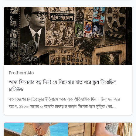
Prothom Alo
আজ সিনেমার বড় দিন! যে সিনেমার হাত ধরে জন্ম নিয়েছিল
ঢালিউড
বাংলাদেশের চলচ্চিত্রের ইতিহাসে আজ এক ঐতিহাসিক দিন। ঠিক ৭০ বছর
আগে, ১৯৫৬ সালের ৩ আগস্ট ঢাকার রূপমহল সিনেমা হলে মুক্তি পেয়...