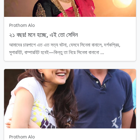
Prothom Alo
২১ বছর! মনে হচ্ছে, এই তো সেদিন
আমাদের চারপাশে এত এত সত্য ঘটনা, যেসবে সিনেমা বানালে, দর্শকপ্রিয়,
সুপারহিট, বাম্পারহিট হবেই—কিন্তু তা নিয়ে সিনেমা বানানো ...
Prothom Alo