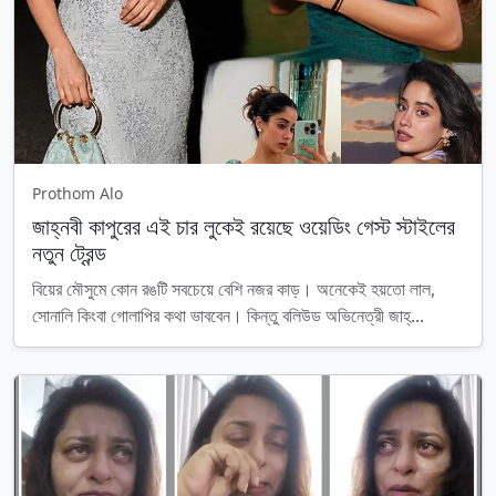
Prothom Alo
জাহ্নবী কাপুরের এই চার লুকেই রয়েছে ওয়েডিং গেস্ট স্টাইলের
নতুন ট্রেন্ড
বিয়ের মৌসুমে কোন রঙটি সবচেয়ে বেশি নজর কাড়। অনেকেই হয়তো লাল,
সোনালি কিংবা গোলাপির কথা ভাববেন। কিন্তু বলিউড অভিনেত্রী জাহ্...