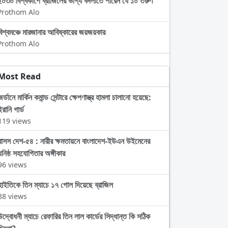
২০৩০ বিশ্বকাপে ব্রাজিলের ভাগ্য বদলাতে পারেন যে ১০ তরুণ
Prothom Alo
বিশ্বমঞ্চে মারজানার আবিষ্কারের জয়জয়কার
Prothom Alo
Most Read
জর্ডানে মার্কিন কমান্ড সেন্টারে ক্ষেপণাস্ত্র হামলা চালানো হয়েছে:
ইরানি গার্ড
119 views
বাসস দেশ-৫৪ : নারীর ক্ষমতায়নে বাংলাদেশ-ইউএন উইমেনের
ঘনিষ্ঠ সহযোগিতার অঙ্গীকার
96 views
হাইতিকে তিন ম্যাচে ১৭ গোল দিয়েছে ব্রাজিল
88 views
উদ্বোধনী ম্যাচে রেফারির তিন লাল কার্ডের সিদ্ধান্ত কি সঠিক