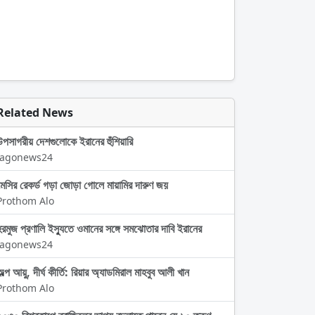
Related News
উপসাগরীয় দেশগুলোকে ইরানের হুঁশিয়ারি
Jagonews24
মেসির রেকর্ড গড়া জোড়া গোলে মায়ামির দারুণ জয়
Prothom Alo
হরমুজ প্রণালি ইস্যুতে ওমানের সঙ্গে সমঝোতার দাবি ইরানের
Jagonews24
ল্প আয়ু, দীর্ঘ কীর্তি: রিয়ার অ্যাডমিরাল মাহবুব আলী খান
Prothom Alo