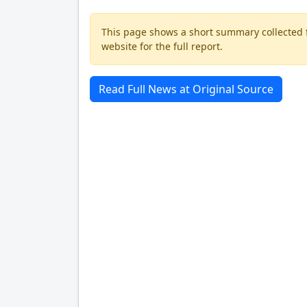
This page shows a short summary collected fr
website for the full report.
Read Full News at Original Source