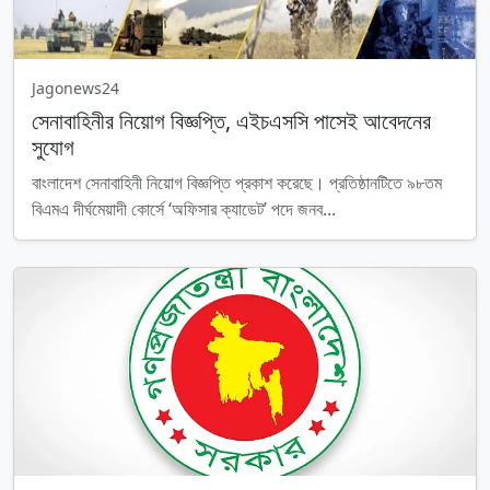
Jagonews24
সেনাবাহিনীর নিয়োগ বিজ্ঞপ্তি, এইচএসসি পাসেই আবেদনের
সুযোগ
বাংলাদেশ সেনাবাহিনী নিয়োগ বিজ্ঞপ্তি প্রকাশ করেছে। প্রতিষ্ঠানটিতে ৯৮তম
বিএমএ দীর্ঘমেয়াদী কোর্সে ‘অফিসার ক্যাডেট’ পদে জনব...