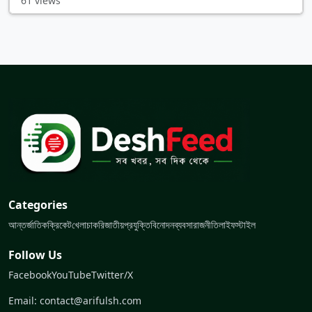
61 views
Categories
আন্তর্জাতিক
ক্রিকেট
খেলা
চাকরি
জাতীয়
প্রযুক্তি
বিনোদন
ব্যবসা
রাজনীতি
লাইফস্টাইল
Follow Us
Facebook
YouTube
Twitter/X
Email: contact@arifulsh.com