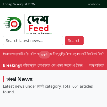
Friday, 07 August 2026
Facebook
Search
Home
আন্তর্জাতিক
ক্রিকেট
খেলা
জাতীয়
প্রযুক্তি
বিনোদন
ব্যবসা
রাজনীতি
লাইফস্টাইল
শিক্ষা
চাকরি
পরীক্ষামূলক ‘কৌশলগত’ ক্ষেপণাস্ত্র উৎক্ষেপণ চীনের
Breaking
আফগানিস্তানের উন্নয়নে নারী-প
চাকরি News
Latest news under চাকরি category. Total 661 articles
found.