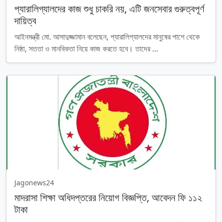
প্যারালিগ্যালদের কাজ শুধু চাকরি নয়, এটি জনসেবার গুরুত্বপূর্ণ
দায়িত্ব
আইনমন্ত্রী মো. আসাদুজ্জামান বলেছেন, প্যারালিগ্যালদের মানুষের পাশে থেকে
নিষ্ঠা, সততা ও মানবিকতা নিয়ে কাজ করতে হবে। তাদের ...
Jagonews24
মাদরাসা শিক্ষা অধিদপ্তরের নিয়োগ বিজ্ঞপ্তি, আবেদন ফি ১১২
টাকা