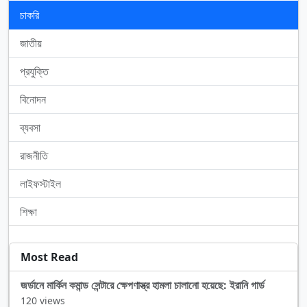
চাকরি
জাতীয়
প্রযুক্তি
বিনোদন
ব্যবসা
রাজনীতি
লাইফস্টাইল
শিক্ষা
Most Read
জর্ডানে মার্কিন কমান্ড সেন্টারে ক্ষেপণাস্ত্র হামলা চালানো হয়েছে: ইরানি গার্ড
120 views