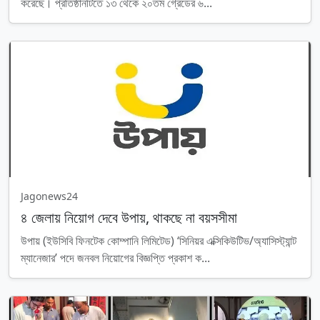
করেছে। প্রতিষ্ঠানটিতে ১৩ থেকে ২০তম গ্রেডের ৬...
Jagonews24
৪ জেলায় নিয়োগ দেবে উপায়, থাকছে না বয়সসীমা
উপায় (ইউসিবি ফিনটেক কোম্পানি লিমিটেড) ‘সিনিয়র এক্সিকিউটিভ/অ্যাসিস্ট্যান্ট
ম্যানেজার’ পদে জনবল নিয়োগের বিজ্ঞপ্তি প্রকাশ ক...