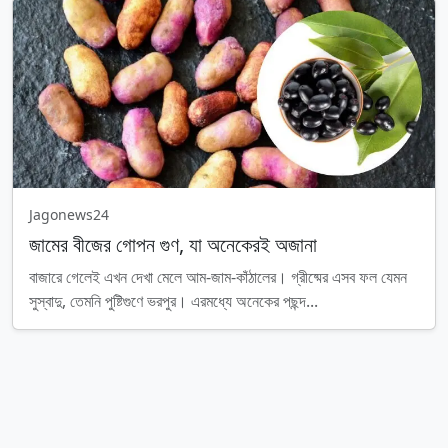
Jagonews24
জামের বীজের গোপন গুণ, যা অনেকেরই অজানা
বাজারে গেলেই এখন দেখা মেলে আম-জাম-কাঁঠালের। গ্রীষ্মের এসব ফল যেমন
সুস্বাদু, তেমনি পুষ্টিগুণে ভরপুর। এরমধ্যে অনেকের পছন্দ...