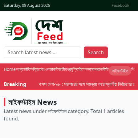
Saturday, 08 August 2026
Facebook
Search
Home
আন্তর্জাতিক
ক্রিকেট
খেলা
চাকরি
জাতীয়
প্রযুক্তি
বিনোদন
ব্যবসা
রাজনীতি
শিক্ষা
লাইফস্টাইল
Breaking
বাসস দেশ-৯৮ : সরকারের সঙ্গে সমন্বয় করে স্থানীয় নির্বাচনের তফসিল
লাইফস্টাইল News
Latest news under লাইফস্টাইল category. Total 1 articles
found.