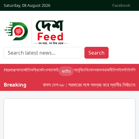
Saturday, 08 August 2026
Facebook
Search
Home
আন্তর্জাতিক
ক্রিকেট
খেলা
চাকরি
প্রযুক্তি
বিনোদন
ব্যবসা
রাজনীতি
লাইফস্টাইল
শিক্ষা
জাতীয়
Breaking
বাসস দেশ-৯৮ : সরকারের সঙ্গে সমন্বয় করে স্থানীয় নির্বাচনের তফসি