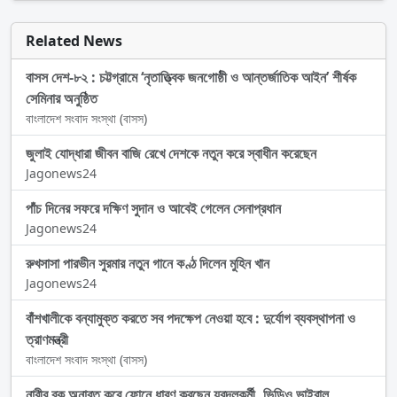
Related News
বাসস দেশ-৮২ : চট্টগ্রামে ‘নৃতাত্ত্বিক জনগোষ্ঠী ও আন্তর্জাতিক আইন’ শীর্ষক
সেমিনার অনুষ্ঠিত
বাংলাদেশ সংবাদ সংস্থা (বাসস)
জুলাই যোদ্ধারা জীবন বাজি রেখে দেশকে নতুন করে স্বাধীন করেছেন
Jagonews24
পাঁচ দিনের সফরে দক্ষিণ সুদান ও আবেই গেলেন সেনাপ্রধান
Jagonews24
রুখসাসা পারভীন সুরমার নতুন গানে কণ্ঠ দিলেন মুহিন খান
Jagonews24
বাঁশখালীকে বন্যামুক্ত করতে সব পদক্ষেপ নেওয়া হবে : দুর্যোগ ব্যবস্থাপনা ও
ত্রাণমন্ত্রী
বাংলাদেশ সংবাদ সংস্থা (বাসস)
নারীর বুক অনাবৃত করে ফোনে ধারণ করছেন যুবদলকর্মী, ভিডিও ভাইরাল