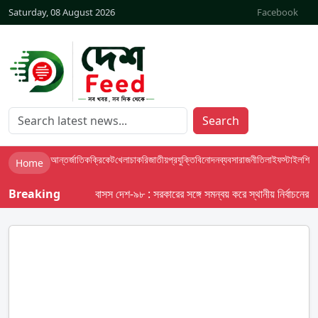
Saturday, 08 August 2026
Facebook
Search
আন্তর্জাতিক
ক্রিকেট
খেলা
চাকরি
জাতীয়
প্রযুক্তি
বিনোদন
ব্যবসা
রাজনীতি
লাইফস্টাইল
শিক্ষা
Home
Breaking
বাসস দেশ-৯৮ : সরকারের সঙ্গে সমন্বয় করে স্থানীয় নির্বাচনের তফসিল