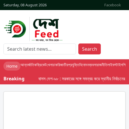
Saturday, 08 August 2026
Facebook
Search
আন্তর্জাতিক
ক্রিকেট
খেলা
চাকরি
জাতীয়
প্রযুক্তি
বিনোদন
ব্যবসা
রাজনীতি
লাইফস্টাইল
শিক্ষা
Home
Breaking
বাসস দেশ-৯৮ : সরকারের সঙ্গে সমন্বয় করে স্থানীয় নির্বাচনের তফসিল