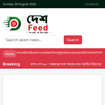
Sunday, 09 August 2026
Facebook
Search
আন্তর্জাতিক
ক্রিকেট
খেলা
চাকরি
জাতীয়
প্রযুক্তি
বিনোদন
ব্যবসা
রাজনীতি
লাইফস্টাইল
শিক্ষা
Home
Breaking
বাসস দেশ-৯৮ : সরকারের সঙ্গে সমন্বয় করে স্থানীয় নির্বাচনের তফসিল