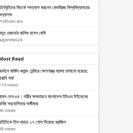
চৌর্যবৃত্তির বিতর্কে পদত্যাগ করলেন কেমব্রিজ বিশ্ববিদ্যালয়ের
অধ্যাপক
Prothom Alo
নতুন রেকর্ডের মালিক হলেন মেসি
Jagonews24
Most Read
জর্ডানে মার্কিন কমান্ড সেন্টারে ক্ষেপণাস্ত্র হামলা চালানো হয়েছে:
ইরানি গার্ড
119 views
বাসস দেশ-৫৪ : নারীর ক্ষমতায়নে বাংলাদেশ-ইউএন উইমেনের
ঘনিষ্ঠ সহযোগিতার অঙ্গীকার
96 views
হাইতিকে তিন ম্যাচে ১৭ গোল দিয়েছে ব্রাজিল
88 views