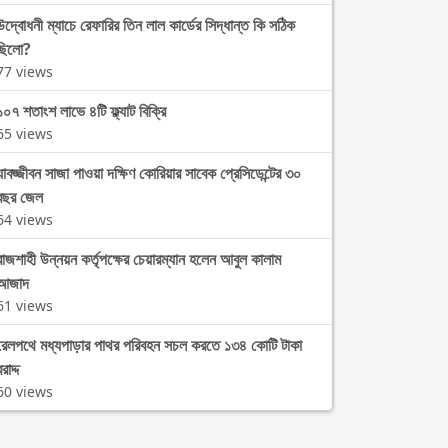
উদ্বোধনী ম্যাচে রেফারির তিন লাল কার্ডের সিদ্ধান্ত কি সঠিক
ছিলো?
77 views
১০৭ শতাংশ লাভে ৪টি ফ্ল্যাট বিক্রি
65 views
যাবজ্জীবন সাজা পাওয়া দক্ষিণ কোরিয়ার সাবেক প্রেসিডেন্টের ৩০
বছর জেল
64 views
রাজশাহী উন্নয়ন কর্তৃপক্ষের চেয়ারম্যান হলেন আবুল কালাম
আজাদ
61 views
রেলপথে মধ্যপাড়ার পাথর পরিবহন সচল করতে ১৩৪ কোটি টাকা
রাদ্দ
60 views