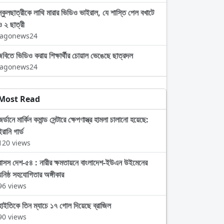
স্কুলছাত্রীকে লাথি মারার ভিডিও ভাইরাল, যে শাস্তি পেল বখাটে
ও ২ ছাত্রী
Jagonews24
জবিতে ভিডিও করায় শিক্ষার্থীর চোয়াল ভেঙেছে ছাত্রদল
Jagonews24
Most Read
জর্ডানে মার্কিন কমান্ড সেন্টারে ক্ষেপণাস্ত্র হামলা চালানো হয়েছে:
ইরানি গার্ড
120 views
বাসস দেশ-৫৪ : নারীর ক্ষমতায়নে বাংলাদেশ-ইউএন উইমেনের
ঘনিষ্ঠ সহযোগিতার অঙ্গীকার
96 views
হাইতিকে তিন ম্যাচে ১৭ গোল দিয়েছে ব্রাজিল
90 views