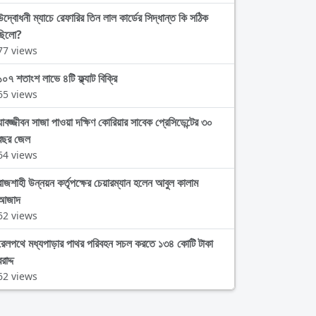
উদ্বোধনী ম্যাচে রেফারির তিন লাল কার্ডের সিদ্ধান্ত কি সঠিক
ছিলো?
77 views
১০৭ শতাংশ লাভে ৪টি ফ্ল্যাট বিক্রি
65 views
যাবজ্জীবন সাজা পাওয়া দক্ষিণ কোরিয়ার সাবেক প্রেসিডেন্টের ৩০
বছর জেল
64 views
রাজশাহী উন্নয়ন কর্তৃপক্ষের চেয়ারম্যান হলেন আবুল কালাম
আজাদ
62 views
রেলপথে মধ্যপাড়ার পাথর পরিবহন সচল করতে ১৩৪ কোটি টাকা
রাদ্দ
62 views