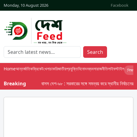
Monday, 10 August 2026
Facebook
Search
Home
আন্তর্জাতিক
ক্রিকেট
খেলা
চাকরি
জাতীয়
প্রযুক্তি
বিনোদন
ব্যবসা
রাজনীতি
লাইফস্টাইল
শিক্ষা
Breaking
বাসস দেশ-৯৮ : সরকারের সঙ্গে সমন্বয় করে স্থানীয় নির্বাচনের তফসি