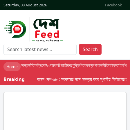
Saturday, 08 August 2026
Facebook
Search
আন্তর্জাতিক
ক্রিকেট
খেলা
চাকরি
জাতীয়
প্রযুক্তি
বিনোদন
ব্যবসা
রাজনীতি
লাইফস্টাইল
শিক্ষা
Home
Breaking
বাসস দেশ-৯৮ : সরকারের সঙ্গে সমন্বয় করে স্থানীয় নির্বাচনের তফসিল 