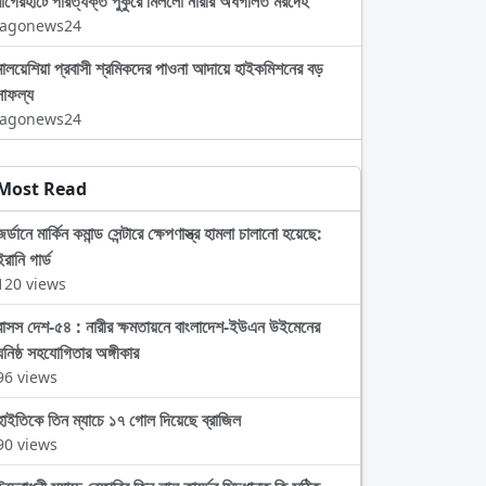
বাগেরহাটে পরিত্যক্ত পুকুরে মিললো নারীর অর্ধগলিত মরদেহ
Jagonews24
মালয়েশিয়া প্রবাসী শ্রমিকদের পাওনা আদায়ে হাইকমিশনের বড়
সাফল্য
Jagonews24
Most Read
জর্ডানে মার্কিন কমান্ড সেন্টারে ক্ষেপণাস্ত্র হামলা চালানো হয়েছে:
ইরানি গার্ড
120 views
বাসস দেশ-৫৪ : নারীর ক্ষমতায়নে বাংলাদেশ-ইউএন উইমেনের
ঘনিষ্ঠ সহযোগিতার অঙ্গীকার
96 views
হাইতিকে তিন ম্যাচে ১৭ গোল দিয়েছে ব্রাজিল
90 views