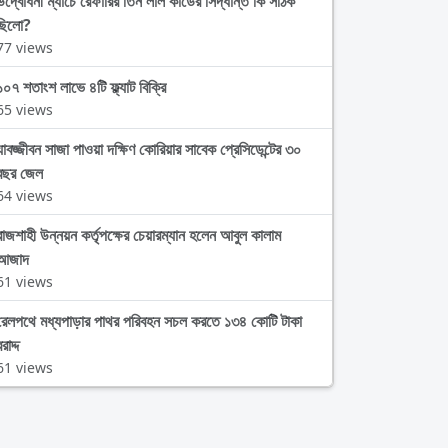
উদ্বোধনী ম্যাচে রেফারির তিন লাল কার্ডের সিদ্ধান্ত কি সঠিক
ছিলো?
77 views
১০৭ শতাংশ লাভে ৪টি ফ্ল্যাট বিক্রি
65 views
যাবজ্জীবন সাজা পাওয়া দক্ষিণ কোরিয়ার সাবেক প্রেসিডেন্টের ৩০
বছর জেল
64 views
রাজশাহী উন্নয়ন কর্তৃপক্ষের চেয়ারম্যান হলেন আবুল কালাম
আজাদ
61 views
রেলপথে মধ্যপাড়ার পাথর পরিবহন সচল করতে ১৩৪ কোটি টাকা
রাদ্দ
61 views