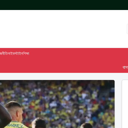
াজনীতি
লাইফস্টাইল
শিক্ষা
বাসস দেশ-৯