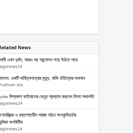
Related News
মোদী এখন দুর্বল, আরও বড় আন্দোলন গড়ে উঠতে পারে
Jagonews24
শতদল: একটি সাহিত্যপত্রের মৃত্যু, নাকি ঐতিহ্যের অবসান
Prothom Alo
২০৩০ বিশ্বকাপ ফাইনালের ভেন্যু প্রস্তাব করলেন ফিফা সভাপতি
Jagonews24
গণতান্ত্রিক ও রক্তপাতহীন সমাজ গঠনে সংস্কৃতিচর্চার
ভূমিকা অপরিসীম
Jagonews24