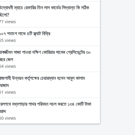
উদ্বোধনী ম্যাচে রেফারির তিন লাল কার্ডের সিদ্ধান্ত কি সঠিক
ছিলো?
77 views
১০৭ শতাংশ লাভে ৪টি ফ্ল্যাট বিক্রি
65 views
যাবজ্জীবন সাজা পাওয়া দক্ষিণ কোরিয়ার সাবেক প্রেসিডেন্টের ৩০
বছর জেল
64 views
রাজশাহী উন্নয়ন কর্তৃপক্ষের চেয়ারম্যান হলেন আবুল কালাম
আজাদ
61 views
রেলপথে মধ্যপাড়ার পাথর পরিবহন সচল করতে ১৩৪ কোটি টাকা
রাদ্দ
60 views