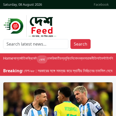
Saturday, 08 August 2026
Facebook
Search
Home
আন্তর্জাতিক
ক্রিকেট
চাকরি
জাতীয়
প্রযুক্তি
বিনোদন
ব্যবসা
রাজনীতি
লাইফস্টাইল
শিক্ষা
খেলা
Breaking
বাসস দেশ-৯৮ : সরকারের সঙ্গে সমন্বয় করে স্থানীয় নির্বাচনের তফসিল দেবে ইসি; অক্