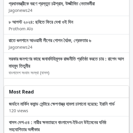
প্রধানমন্ত্রীকে বরণে প্রস্তুত চট্টগ্রাম, উজ্জীবিত নেতাকর্মীরা
Jagonews24
৮ আগস্ট ২০২৪: ছবিতে ফিরে দেখা ওই দিন
Prothom Alo
রাতে গুলশানে আওয়ামী লীগের গোপন বৈঠক, গ্রেফতার ৬
Jagonews24
সরকার জনগণের কাছে জবাবদিহিমূলক রাজনীতি প্রতিষ্ঠা করতে চায় : রাশেদ আল
মাহমুদ তিতুমীর
বাংলাদেশ সংবাদ সংস্থা (বাসস)
Most Read
জর্ডানে মার্কিন কমান্ড সেন্টারে ক্ষেপণাস্ত্র হামলা চালানো হয়েছে: ইরানি গার্ড
120 views
বাসস দেশ-৫৪ : নারীর ক্ষমতায়নে বাংলাদেশ-ইউএন উইমেনের ঘনিষ্ঠ
সহযোগিতার অঙ্গীকার