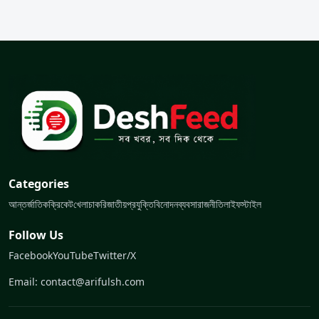
Categories
আন্তর্জাতিক
ক্রিকেট
খেলা
চাকরি
জাতীয়
প্রযুক্তি
বিনোদন
ব্যবসা
রাজনীতি
লাইফস্টাইল
Follow Us
Facebook
YouTube
Twitter/X
Email: contact@arifulsh.com