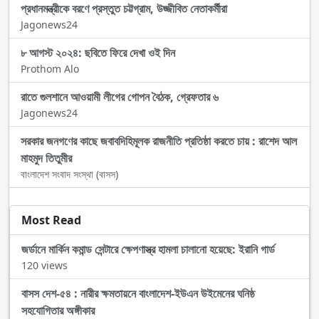
প্রধানমন্ত্রীকে বরণে প্রস্তুত চট্টগ্রাম, উজ্জীবিত নেতাকর্মীরা
Jagonews24
৮ আগস্ট ২০২৪: ছবিতে ফিরে দেখা ওই দিন
Prothom Alo
রাতে গুলশানে আওয়ামী লীগের গোপন বৈঠক, গ্রেফতার ৬
Jagonews24
সরকার জনগণের কাছে জবাবদিহিমূলক রাজনীতি প্রতিষ্ঠা করতে চায় : রাশেদ আল
মাহমুদ তিতুমীর
বাংলাদেশ সংবাদ সংস্থা (বাসস)
Most Read
জর্ডানে মার্কিন কমান্ড সেন্টারে ক্ষেপণাস্ত্র হামলা চালানো হয়েছে: ইরানি গার্ড
120 views
বাসস দেশ-৫৪ : নারীর ক্ষমতায়নে বাংলাদেশ-ইউএন উইমেনের ঘনিষ্ঠ
সহযোগিতার অঙ্গীকার