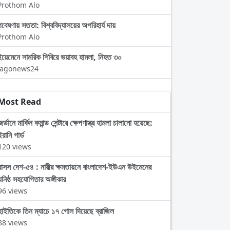
Prothom Alo
বেষণায় সততা: বিশ্ববিদ্যালয়ের অপরিহার্য দায়
Prothom Alo
ইয়েমেনে সামরিক শিবিরে ভয়াবহ হামলা, নিহত ৩০
Jagonews24
Most Read
জর্ডানে মার্কিন কমান্ড সেন্টারে ক্ষেপণাস্ত্র হামলা চালানো হয়েছে:
ইরানি গার্ড
120 views
বাসস দেশ-৫৪ : নারীর ক্ষমতায়নে বাংলাদেশ-ইউএন উইমেনের
ঘনিষ্ঠ সহযোগিতার অঙ্গীকার
96 views
হাইতিকে তিন ম্যাচে ১৭ গোল দিয়েছে ব্রাজিল
88 views