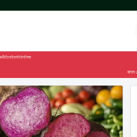
াজনীতি
লাইফস্টাইল
শিক্ষা
বাসস দেশ-৯