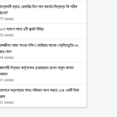
উদ্বোধনী ম্যাচে রেফারির তিন লাল কার্ডের সিদ্ধান্ত কি সঠিক
ছিলো?
77 views
১০৭ শতাংশ লাভে ৪টি ফ্ল্যাট বিক্রি
65 views
যাবজ্জীবন সাজা পাওয়া দক্ষিণ কোরিয়ার সাবেক প্রেসিডেন্টের ৩০
বছর জেল
64 views
রাজশাহী উন্নয়ন কর্তৃপক্ষের চেয়ারম্যান হলেন আবুল কালাম
আজাদ
61 views
রেলপথে মধ্যপাড়ার পাথর পরিবহন সচল করতে ১৩৪ কোটি টাকা
রাদ্দ
61 views