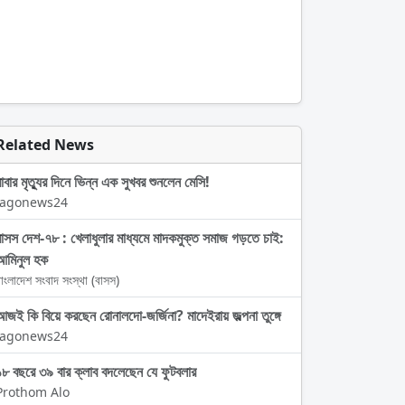
Related News
বাবার মৃত্যুর দিনে ভিন্ন এক সুখবর শুনলেন মেসি!
Jagonews24
বাসস দেশ-৭৮ : খেলাধুলার মাধ্যমে মাদকমুক্ত সমাজ গড়তে চাই:
আমিনুল হক
াংলাদেশ সংবাদ সংস্থা (বাসস)
আজই কি বিয়ে করছেন রোনালদো-জর্জিনা? মাদেইরায় জল্পনা তুঙ্গে
Jagonews24
১৮ বছরে ৩৯ বার ক্লাব বদলেছেন যে ফুটবলার
Prothom Alo