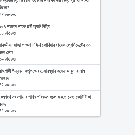
উদ্বোধনী ম্যাচে রেফারির তিন লাল কার্ডের সিদ্ধান্ত কি সঠিক
ছিলো?
77 views
১০৭ শতাংশ লাভে ৪টি ফ্ল্যাট বিক্রি
65 views
যাবজ্জীবন সাজা পাওয়া দক্ষিণ কোরিয়ার সাবেক প্রেসিডেন্টের ৩০
বছর জেল
64 views
রাজশাহী উন্নয়ন কর্তৃপক্ষের চেয়ারম্যান হলেন আবুল কালাম
আজাদ
62 views
রেলপথে মধ্যপাড়ার পাথর পরিবহন সচল করতে ১৩৪ কোটি টাকা
রাদ্দ
62 views