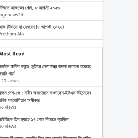
টিভিতে আজকের খেলা, ৮ আগস্ট ২০২৬
Jagonews24
আজ টিভিতে যা দেখবেন (৮ আগস্ট ২০২৬)
Prothom Alo
Most Read
জর্ডানে মার্কিন কমান্ড সেন্টারে ক্ষেপণাস্ত্র হামলা চালানো হয়েছে:
ইরানি গার্ড
120 views
বাসস দেশ-৫৪ : নারীর ক্ষমতায়নে বাংলাদেশ-ইউএন উইমেনের
ঘনিষ্ঠ সহযোগিতার অঙ্গীকার
96 views
হাইতিকে তিন ম্যাচে ১৭ গোল দিয়েছে ব্রাজিল
90 views