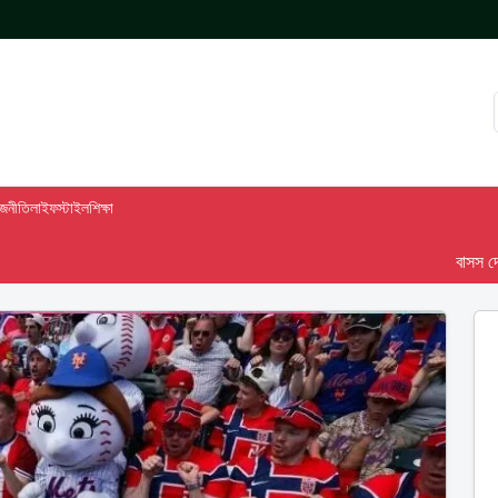
াজনীতি
লাইফস্টাইল
শিক্ষা
বাসস দেশ-৯৮ :