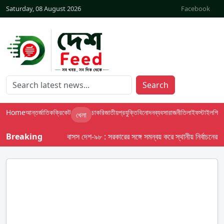
Saturday, 08 August 2026
Facebook
Search
Home
আন্তর্জাতিক
ক্রিকেট
চাকরি
জাতীয়
প্রযুক্তি
বিনোদন
ব্যবসা
রাজনীতি
লাইফস্টাইল
শিক্ষা
খেলা
Breaking
বাসস দেশ-৯৮ : সরকারের সঙ্গে সমন্বয় করে স্থানীয় নির্বাচনের তফসি