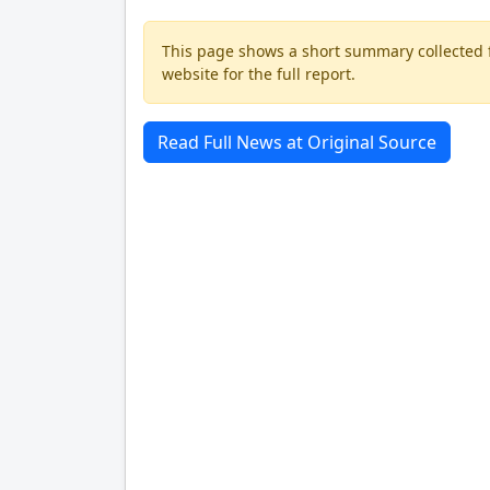
This page shows a short summary collected fr
website for the full report.
Read Full News at Original Source