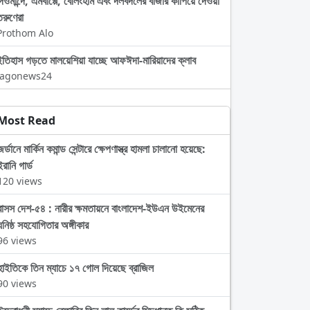
দিওমান্দে, এমবাপ্পে, বেলিংহাম এবং দলবদলের বাজার কাঁপিয়ে দেওয়া
তরুণেরা
Prothom Alo
ইতিহাস গড়তে মালয়েশিয়া যাচ্ছে আফঈদা-মারিয়াদের ক্লাব
Jagonews24
Most Read
জর্ডানে মার্কিন কমান্ড সেন্টারে ক্ষেপণাস্ত্র হামলা চালানো হয়েছে:
ইরানি গার্ড
120 views
বাসস দেশ-৫৪ : নারীর ক্ষমতায়নে বাংলাদেশ-ইউএন উইমেনের
ঘনিষ্ঠ সহযোগিতার অঙ্গীকার
96 views
হাইতিকে তিন ম্যাচে ১৭ গোল দিয়েছে ব্রাজিল
90 views