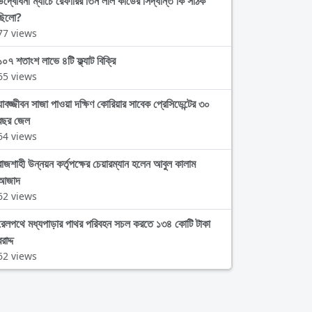
উদ্বোধনী ম্যাচে রেফারির তিন লাল কার্ডের সিদ্ধান্ত কি সঠিক
ছিলো?
77 views
১০৭ শতাংশ লাভে ৪টি ফ্ল্যাট বিক্রি
65 views
যাবজ্জীবন সাজা পাওয়া দক্ষিণ কোরিয়ার সাবেক প্রেসিডেন্টের ৩০
বছর জেল
64 views
রাজশাহী উন্নয়ন কর্তৃপক্ষের চেয়ারম্যান হলেন আবুল কালাম
আজাদ
62 views
রেলপথে মধ্যপাড়ার পাথর পরিবহন সচল করতে ১৩৪ কোটি টাকা
রাদ্দ
62 views