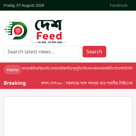
Friday, 07 August 2026
Facebook
Search
আন্তর্জাতিক
ক্রিকেট
খেলা
চাকরি
জাতীয়
প্রযুক্তি
বিনোদন
ব্যবসা
রাজনীতি
লাইফস্টাইল
শিক্ষা
Home
Breaking
বাসস দেশ-৯৮ : সরকারের সঙ্গে সমন্বয় করে স্থানীয় নির্বাচনের তফসি