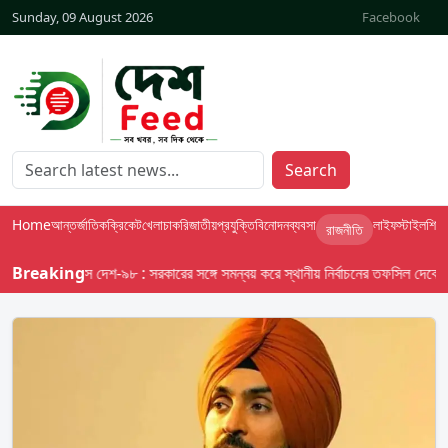
Sunday, 09 August 2026
Facebook
Search
Home
আন্তর্জাতিক
ক্রিকেট
খেলা
চাকরি
জাতীয়
প্রযুক্তি
বিনোদন
ব্যবসা
লাইফস্টাইল
শিক্ষা
রাজনীতি
Breaking
বাসস দেশ-৯৮ : সরকারের সঙ্গে সমন্বয় করে স্থানীয় নির্বাচনের তফসিল দেবে ইসি; অক