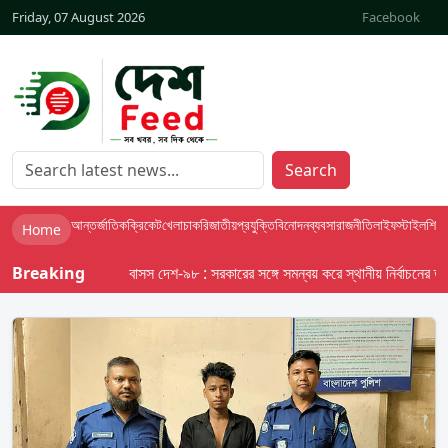
Friday, 07 August 2026
Facebook
Search
আন্তর্জাতিক
ক্রিকেট
খেলা
চাকরি
জাতীয়
প্রযুক্তি
বিনোদন
ব্যবসা
রাজনীতি
লাইফস্টাইল
শিক্ষা
Home
Breaking
বাসস দেশ-৯৮ : সরকারের সঙ্গে সমন্বয় করে স্থানীয় নির্বাচনের তফসিল