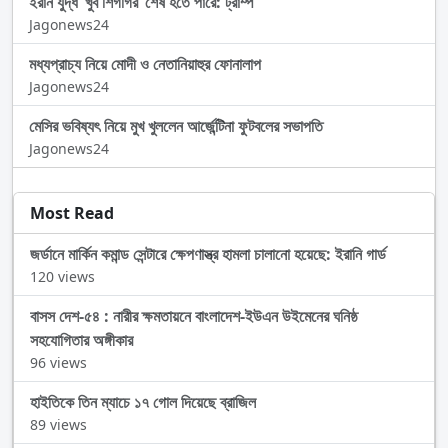
ইরান যুদ্ধ ‘খুব শিগগির’ শেষ হতে পারে: ট্রাম্প
Jagonews24
মধ্যপ্রাচ্য নিয়ে মোদী ও নেতানিয়াহুর ফোনালাপ
Jagonews24
মেসির ভবিষ্যৎ নিয়ে মুখ খুললেন আর্জেন্টিনা ফুটবলের সভাপতি
Jagonews24
Most Read
জর্ডানে মার্কিন কমান্ড সেন্টারে ক্ষেপণাস্ত্র হামলা চালানো হয়েছে: ইরানি গার্ড
120 views
বাসস দেশ-৫৪ : নারীর ক্ষমতায়নে বাংলাদেশ-ইউএন উইমেনের ঘনিষ্ঠ
সহযোগিতার অঙ্গীকার
96 views
হাইতিকে তিন ম্যাচে ১৭ গোল দিয়েছে ব্রাজিল
89 views