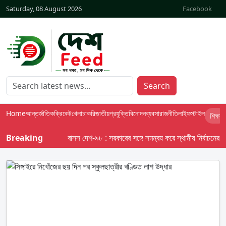
Saturday, 08 August 2026
Facebook
Search
Home
আন্তর্জাতিক
ক্রিকেট
খেলা
চাকরি
জাতীয়
প্রযুক্তি
বিনোদন
ব্যবসা
রাজনীতি
লাইফস্টাইল
শিক্ষা
Breaking
বাসস দেশ-৯৮ : সরকারের সঙ্গে সমন্বয় করে স্থানীয় নির্বাচনের তফসি