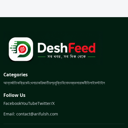
Categories
আন্তর্জাতিক
ক্রিকেট
খেলা
চাকরি
জাতীয়
প্রযুক্তি
বিনোদন
ব্যবসা
রাজনীতি
লাইফস্টাইল
Follow Us
Facebook
YouTube
Twitter/X
Email: contact@arifulsh.com