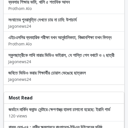
ব্যবসায় শিক্ষায় ভাটা, খালি ৫ শতাধিক আসন
Prothom Alo
সংঘাতের পুনরাবৃত্তি দেখতে চায় না ঢাবি: উপাচার্য
Jagonews24
এইচএসসির ব্যবহারিক পরীক্ষা যখন আনুষ্ঠানিকতা, বিজ্ঞানশিক্ষা তখন বিপন্ন
Prothom Alo
স্কুলছাত্রীকে লাথি মারার ভিডিও ভাইরাল, যে শাস্তি পেল বখাটে ও ২ ছাত্রী
Jagonews24
জবিতে ভিডিও করায় শিক্ষার্থীর চোয়াল ভেঙেছে ছাত্রদল
Jagonews24
Most Read
জর্ডানে মার্কিন কমান্ড সেন্টারে ক্ষেপণাস্ত্র হামলা চালানো হয়েছে: ইরানি গার্ড
120 views
বাসস দেশ-৫৪ : নারীর ক্ষমতায়নে বাংলাদেশ-ইউএন উইমেনের ঘনিষ্ঠ