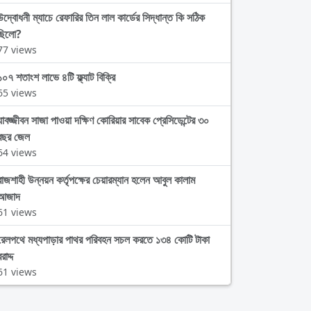
উদ্বোধনী ম্যাচে রেফারির তিন লাল কার্ডের সিদ্ধান্ত কি সঠিক
ছিলো?
77 views
১০৭ শতাংশ লাভে ৪টি ফ্ল্যাট বিক্রি
65 views
যাবজ্জীবন সাজা পাওয়া দক্ষিণ কোরিয়ার সাবেক প্রেসিডেন্টের ৩০
বছর জেল
64 views
রাজশাহী উন্নয়ন কর্তৃপক্ষের চেয়ারম্যান হলেন আবুল কালাম
আজাদ
61 views
রেলপথে মধ্যপাড়ার পাথর পরিবহন সচল করতে ১৩৪ কোটি টাকা
রাদ্দ
61 views