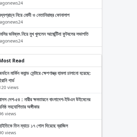
Jagonews24
মধ্যপ্রাচ্য নিয়ে মোদী ও নেতানিয়াহুর ফোনালাপ
Jagonews24
মেসির ভবিষ্যৎ নিয়ে মুখ খুললেন আর্জেন্টিনা ফুটবলের সভাপতি
Jagonews24
Most Read
জর্ডানে মার্কিন কমান্ড সেন্টারে ক্ষেপণাস্ত্র হামলা চালানো হয়েছে:
ইরানি গার্ড
120 views
বাসস দেশ-৫৪ : নারীর ক্ষমতায়নে বাংলাদেশ-ইউএন উইমেনের
ঘনিষ্ঠ সহযোগিতার অঙ্গীকার
96 views
হাইতিকে তিন ম্যাচে ১৭ গোল দিয়েছে ব্রাজিল
90 views