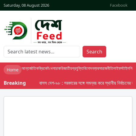
Saturday, 08 August 2026
Facebook
Search
আন্তর্জাতিক
ক্রিকেট
খেলা
চাকরি
জাতীয়
প্রযুক্তি
বিনোদন
ব্যবসা
রাজনীতি
লাইফস্টাইল
শিক্ষা
Home
Breaking
বাসস দেশ-৯৮ : সরকারের সঙ্গে সমন্বয় করে স্থানীয় নির্বাচনের তফসিল