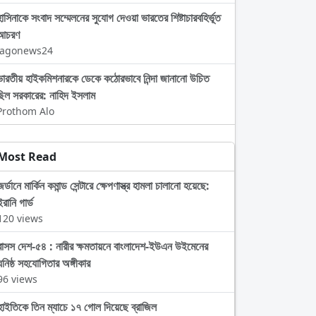
হাসিনাকে সংবাদ সম্মেলনের সুযোগ দেওয়া ভারতের শিষ্টাচারবহির্ভূত
আচরণ
Jagonews24
ভারতীয় হাইকমিশনারকে ডেকে কঠোরভাবে নিন্দা জানানো উচিত
ছিল সরকারের: নাহিদ ইসলাম
Prothom Alo
Most Read
জর্ডানে মার্কিন কমান্ড সেন্টারে ক্ষেপণাস্ত্র হামলা চালানো হয়েছে:
ইরানি গার্ড
120 views
বাসস দেশ-৫৪ : নারীর ক্ষমতায়নে বাংলাদেশ-ইউএন উইমেনের
ঘনিষ্ঠ সহযোগিতার অঙ্গীকার
96 views
হাইতিকে তিন ম্যাচে ১৭ গোল দিয়েছে ব্রাজিল