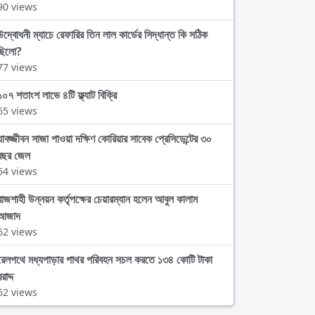
90 views
উদ্বোধনী ম্যাচে রেফারির তিন লাল কার্ডের সিদ্ধান্ত কি সঠিক
ছিলো?
77 views
১০৭ শতাংশ লাভে ৪টি ফ্ল্যাট বিক্রি
65 views
যাবজ্জীবন সাজা পাওয়া দক্ষিণ কোরিয়ার সাবেক প্রেসিডেন্টের ৩০
বছর জেল
64 views
রাজশাহী উন্নয়ন কর্তৃপক্ষের চেয়ারম্যান হলেন আবুল কালাম
আজাদ
62 views
রেলপথে মধ্যপাড়ার পাথর পরিবহন সচল করতে ১৩৪ কোটি টাকা
রাদ্দ
62 views