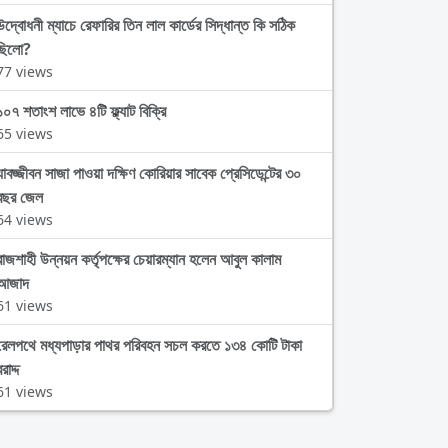
উদ্বোধনী ম্যাচে রেফারির তিন লাল কার্ডের সিদ্ধান্ত কি সঠিক
ছিলো?
77 views
১০৭ শতাংশ লাভে ৪টি ফ্ল্যাট বিক্রি
65 views
যাবজ্জীবন সাজা পাওয়া দক্ষিণ কোরিয়ার সাবেক প্রেসিডেন্টের ৩০
বছর জেল
64 views
রাজশাহী উন্নয়ন কর্তৃপক্ষের চেয়ারম্যান হলেন আবুল কালাম
আজাদ
61 views
রেলপথে মধ্যপাড়ার পাথর পরিবহন সচল করতে ১৩৪ কোটি টাকা
রাদ্দ
61 views