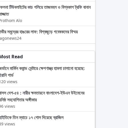
ফেলনা টিউবলাইটের কাচ গলিয়ে তাজমহল ও বিশ্বকাপ ট্রফি বানান
সাজ্জাত
Prothom Alo
গভীর সমুদ্রের হাঙরের লাফ: বিশ্বজুড়ে গবেষকদের বিস্ময়
Jagonews24
Most Read
জর্ডানে মার্কিন কমান্ড সেন্টারে ক্ষেপণাস্ত্র হামলা চালানো হয়েছে:
ইরানি গার্ড
120 views
বাসস দেশ-৫৪ : নারীর ক্ষমতায়নে বাংলাদেশ-ইউএন উইমেনের
ঘনিষ্ঠ সহযোগিতার অঙ্গীকার
96 views
হাইতিকে তিন ম্যাচে ১৭ গোল দিয়েছে ব্রাজিল
89 views