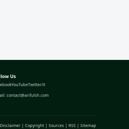
llow Us
cebook
YouTube
Twitter/X
il: contact@arifulsh.com
Disclaimer
|
Copyright
|
Sources
|
RSS
|
Sitemap