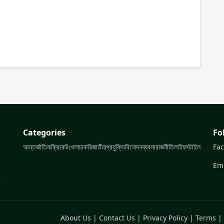
Categories
Fo
আন্তর্জাতিক
ক্রিকেট
খেলা
চাকরি
জাতীয়
প্রযুক্তি
বিনোদন
ব্যবসা
রাজনীতি
লাইফস্টাইল
Fa
Ema
About Us
|
Contact Us
|
Privacy Policy
|
Terms
|