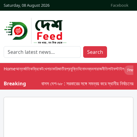
Saturday, 08 August 2026
Facebook
Search
Home
আন্তর্জাতিক
ক্রিকেট
খেলা
চাকরি
জাতীয়
প্রযুক্তি
বিনোদন
ব্যবসা
রাজনীতি
লাইফস্টাইল
শিক্ষা
Breaking
বাসস দেশ-৯৮ : সরকারের সঙ্গে সমন্বয় করে স্থানীয় নির্বাচনের তফসি