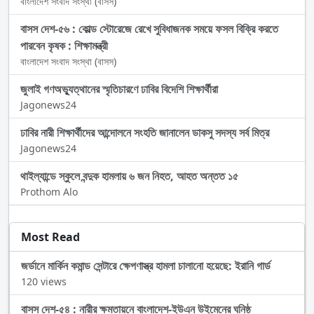
বাংলাদেশ সংবাদ সংস্থা (বাসস)
বাসস দেশ-৫৬ : কোল্ড স্টোরেজে রেখে সুবিধাজনক সময়ে ফসল বিক্রি করতে
পারবেন কৃষক : শিক্ষামন্ত্রী
বাংলাদেশ সংবাদ সংস্থা (বাসস)
জুলাই গণঅভ্যুত্থানের স্মৃতিচারণে ঢাবির বিদেশি শিক্ষার্থীরা
Jagonews24
ঢাবির নারী শিক্ষার্থীদের আন্দোলনে সংহতি জানালেন ডাকসু সদস্য সর্ব মিত্র
Jagonews24
থাইল্যান্ডে স্কুলে বন্দুক হামলায় ৬ জন নিহত, আহত অন্তত ১৫
Prothom Alo
Most Read
জর্ডানে মার্কিন কমান্ড সেন্টারে ক্ষেপণাস্ত্র হামলা চালানো হয়েছে: ইরানি গার্ড
120 views
বাসস দেশ-৫৪ : নারীর ক্ষমতায়নে বাংলাদেশ-ইউএন উইমেনের ঘনিষ্ঠ