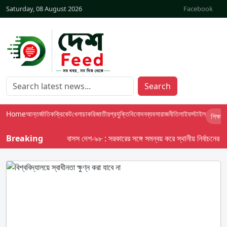
Saturday, 08 August 2026
Facebook
Search
Home
আন্তর্জাতিক
ক্রিকেট
খেলা
চাকরি
জাতীয়
প্রযুক্তি
বিনোদন
ব্যবসা
রাজনীতি
লাইফস্টাইল
শিক্ষা
Breaking
বাসস দেশ-৯৮ : সরকারের সঙ্গে সমন্বয় করে স্থানীয় নির্বাচনের তফসিল