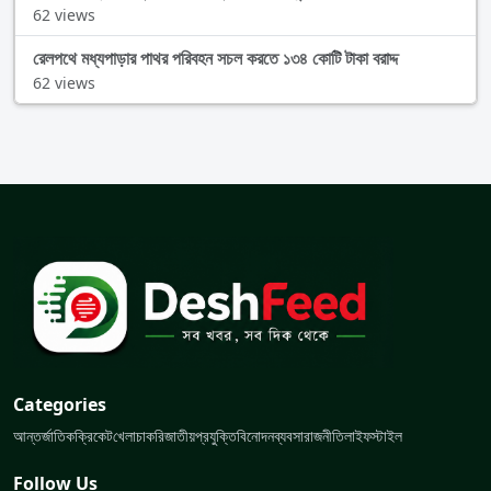
62 views
রেলপথে মধ্যপাড়ার পাথর পরিবহন সচল করতে ১৩৪ কোটি টাকা বরাদ্দ
62 views
Categories
আন্তর্জাতিক
ক্রিকেট
খেলা
চাকরি
জাতীয়
প্রযুক্তি
বিনোদন
ব্যবসা
রাজনীতি
লাইফস্টাইল
Follow Us