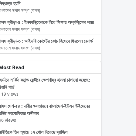
সিদ্ধান্ত হয়নি
াংলাদেশ সংবাদ সংস্থা (বাসস)
বাসস ক্রীড়া-৪ : ইনফান্তিনোকে নিয়ে ফিফায় অস্বস্তিকর সময়
াংলাদেশ সংবাদ সংস্থা (বাসস)
বাসস ক্রীড়া-৩ : আইভরি কোস্টের কোচ হিসেবে ফিরলেন রেনার্ড
াংলাদেশ সংবাদ সংস্থা (বাসস)
Most Read
জর্ডানে মার্কিন কমান্ড সেন্টারে ক্ষেপণাস্ত্র হামলা চালানো হয়েছে:
ইরানি গার্ড
119 views
বাসস দেশ-৫৪ : নারীর ক্ষমতায়নে বাংলাদেশ-ইউএন উইমেনের
ঘনিষ্ঠ সহযোগিতার অঙ্গীকার
96 views
হাইতিকে তিন ম্যাচে ১৭ গোল দিয়েছে ব্রাজিল