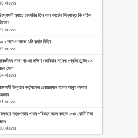
88 views
উদ্বোধনী ম্যাচে রেফারির তিন লাল কার্ডের সিদ্ধান্ত কি সঠিক
ছিলো?
77 views
১০৭ শতাংশ লাভে ৪টি ফ্ল্যাট বিক্রি
65 views
যাবজ্জীবন সাজা পাওয়া দক্ষিণ কোরিয়ার সাবেক প্রেসিডেন্টের ৩০
বছর জেল
64 views
রাজশাহী উন্নয়ন কর্তৃপক্ষের চেয়ারম্যান হলেন আবুল কালাম
আজাদ
61 views
রেলপথে মধ্যপাড়ার পাথর পরিবহন সচল করতে ১৩৪ কোটি টাকা
রাদ্দ
60 views