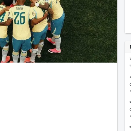
ব
স
ব
ব