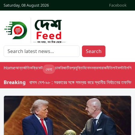
Saturday, 08 August 2026
Facebook
Search
Home
আন্তর্জাতিক
ক্রিকেট
চাকরি
জাতীয়
প্রযুক্তি
বিনোদন
ব্যবসা
রাজনীতি
লাইফস্টাইল
শিক্ষা
খেলা
Breaking
বাসস দেশ-৯৮ : সরকারের সঙ্গে সমন্বয় করে স্থানীয় নির্বাচনের তফসিল দেবে ই