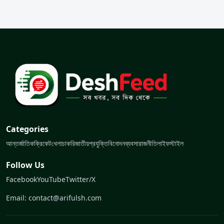
Categories
আন্তর্জাতিক
ক্রিকেট
খেলা
চাকরি
জাতীয়
প্রযুক্তি
বিনোদন
ব্যবসা
রাজনীতি
লাইফস্টাইল
Follow Us
Facebook
YouTube
Twitter/X
Email: contact@arifulsh.com