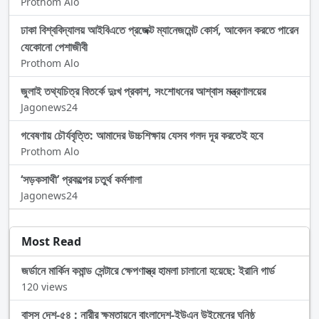
Prothom Alo
ঢাকা বিশ্ববিদ্যালয় আইবিএতে প্রজেক্ট ম্যানেজমেন্ট কোর্স, আবেদন করতে পারেন
যেকোনো পেশাজীবী
Prothom Alo
জুলাই তথ্যচিত্র বিতর্কে দুঃখ প্রকাশ, সংশোধনের আশ্বাস মন্ত্রণালয়ের
Jagonews24
গবেষণায় চৌর্যবৃত্তি: আমাদের উচ্চশিক্ষায় যেসব গলদ দূর করতেই হবে
Prothom Alo
‌‘সড়কসাথী’ প্রকল্পের চতুর্থ কর্মশালা
Jagonews24
Most Read
জর্ডানে মার্কিন কমান্ড সেন্টারে ক্ষেপণাস্ত্র হামলা চালানো হয়েছে: ইরানি গার্ড
120 views
বাসস দেশ-৫৪ : নারীর ক্ষমতায়নে বাংলাদেশ-ইউএন উইমেনের ঘনিষ্ঠ