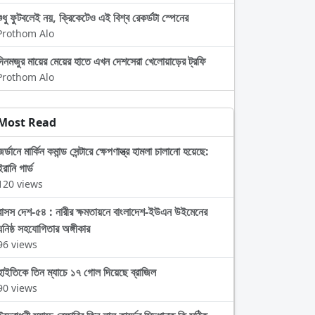
শুধু ফুটবলেই নয়, ক্রিকেটেও এই বিশ্ব রেকর্ডটা স্পেনের
Prothom Alo
দিনমজুর মায়ের মেয়ের হাতে এখন দেশসেরা খেলোয়াড়ের ট্রফি
Prothom Alo
Most Read
জর্ডানে মার্কিন কমান্ড সেন্টারে ক্ষেপণাস্ত্র হামলা চালানো হয়েছে:
ইরানি গার্ড
120 views
বাসস দেশ-৫৪ : নারীর ক্ষমতায়নে বাংলাদেশ-ইউএন উইমেনের
ঘনিষ্ঠ সহযোগিতার অঙ্গীকার
96 views
হাইতিকে তিন ম্যাচে ১৭ গোল দিয়েছে ব্রাজিল
90 views