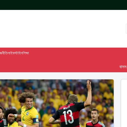
াজনীতি
লাইফস্টাইল
শিক্ষা
বাসস দেশ-৯৮