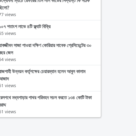
উদ্বোধনী ম্যাচে রেফারির তিন লাল কার্ডের সিদ্ধান্ত কি সঠিক
ছিলো?
77 views
১০৭ শতাংশ লাভে ৪টি ফ্ল্যাট বিক্রি
65 views
যাবজ্জীবন সাজা পাওয়া দক্ষিণ কোরিয়ার সাবেক প্রেসিডেন্টের ৩০
বছর জেল
64 views
রাজশাহী উন্নয়ন কর্তৃপক্ষের চেয়ারম্যান হলেন আবুল কালাম
আজাদ
61 views
রেলপথে মধ্যপাড়ার পাথর পরিবহন সচল করতে ১৩৪ কোটি টাকা
রাদ্দ
61 views