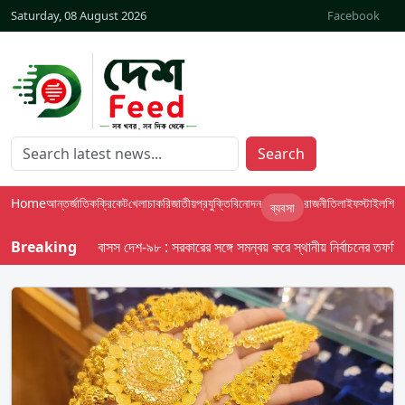
Saturday, 08 August 2026
Facebook
Search
Home
আন্তর্জাতিক
ক্রিকেট
খেলা
চাকরি
জাতীয়
প্রযুক্তি
বিনোদন
রাজনীতি
লাইফস্টাইল
শিক্ষা
ব্যবসা
Breaking
বাসস দেশ-৯৮ : সরকারের সঙ্গে সমন্বয় করে স্থানীয় নির্বাচনের তফসিল দেব