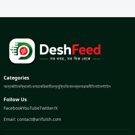
Categories
আন্তর্জাতিক
ক্রিকেট
খেলা
চাকরি
জাতীয়
প্রযুক্তি
বিনোদন
ব্যবসা
রাজনীতি
লাইফস্টাইল
Follow Us
Facebook
YouTube
Twitter/X
Email: contact@arifulsh.com