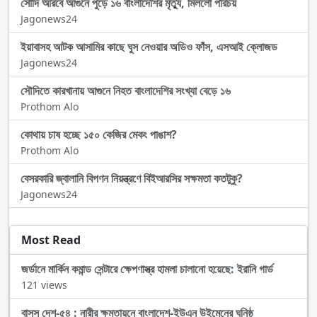
সোদি আরবে আগুনে পুড়ে ১৬ বাংলাদেশির মৃত্যু, মিললো পরিচয়
Jagonews24
ইয়াবাসহ আটক আসামির কাছে ঘুস নেওয়ার অডিও ফাঁস, এসআই ক্লোজড
Jagonews24
সৌদিতে কারখানায় আগুনে নিহত বাংলাদেশির সংখ্যা বেড়ে ১৬
Prothom Alo
কোথায় চাষ হচ্ছে ১৫০ কেজির মেকং পাঙাশ?
Prothom Alo
বেসরকারি জ্বালানি বিপণন নিয়ন্ত্রণে বিইআরসির সক্ষমতা কতটুকু?
Jagonews24
Most Read
জর্ডানে মার্কিন কমান্ড সেন্টারে ক্ষেপণাস্ত্র হামলা চালানো হয়েছে: ইরানি গার্ড
121 views
বাসস দেশ-৫৪ : নারীর ক্ষমতায়নে বাংলাদেশ-ইউএন উইমেনের ঘনিষ্ঠ