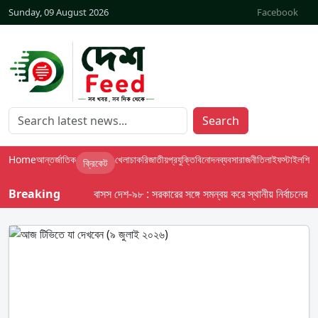
Sunday, 09 August 2026
Facebook
Search
Home
আন্তর্জাতিক
খেলা
চাকরি
জাতীয়
প্রযুক্তি
বিনোদন
ব্যবসা
রাজনীতি
লাইফস্টাইল
শিক্ষা
ক্রিকেট
Breaking
বাসস দেশ-৯৮ : সরকারের সঙ্গে সমন্বয় করে স্থানীয় নির্বাচনের তফসিল