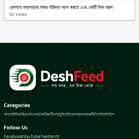
রেলপথে মধ্যপাড়ার পাথর পরিবহন সচল করতে ১৩৪ কোটি টাকা বরাদ্দ
62 views
Categories
আন্তর্জাতিক
ক্রিকেট
খেলা
চাকরি
জাতীয়
প্রযুক্তি
বিনোদন
ব্যবসা
রাজনীতি
লাইফস্টাইল
Follow Us
Facebook
YouTube
Twitter/X