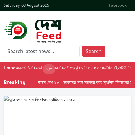
Saturday, 08 August 2026
Facebook
Search
Home
আন্তর্জাতিক
ক্রিকেট
চাকরি
জাতীয়
প্রযুক্তি
বিনোদন
ব্যবসা
রাজনীতি
লাইফস্টাইল
শিক্ষা
খেলা
Breaking
বাসস দেশ-৯৮ : সরকারের সঙ্গে সমন্বয় করে স্থানীয় নির্বাচনের তফসিল 