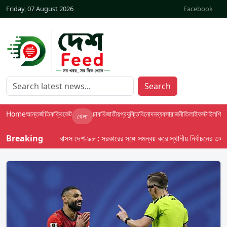
Friday, 07 August 2026
Facebook
Search
Home
আন্তর্জাতিক
ক্রিকেট
চাকরি
জাতীয়
প্রযুক্তি
বিনোদন
ব্যবসা
রাজনীতি
লাইফস্টাইল
শিক্ষা
খেলা
Breaking
বাসস দেশ-৯৮ : সরকারের সঙ্গে সমন্বয় করে স্থানীয় নির্বাচনের তফসিল দে