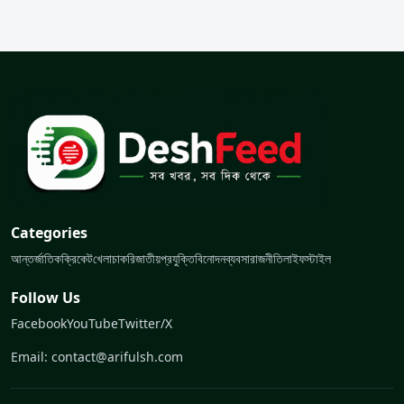
Categories
আন্তর্জাতিক
ক্রিকেট
খেলা
চাকরি
জাতীয়
প্রযুক্তি
বিনোদন
ব্যবসা
রাজনীতি
লাইফস্টাইল
Follow Us
Facebook
YouTube
Twitter/X
Email: contact@arifulsh.com