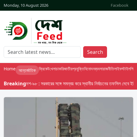
Monday, 10 August 2026
Facebook
Search
Home
ক্রিকেট
খেলা
চাকরি
জাতীয়
প্রযুক্তি
বিনোদন
ব্যবসা
রাজনীতি
লাইফস্টাইল
শিক্ষা
আন্তর্জাতিক
Breaking
বাসস দেশ-৯৮ : সরকারের সঙ্গে সমন্বয় করে স্থানীয় নির্বাচনের তফসিল দেবে ইসি; অক্ট