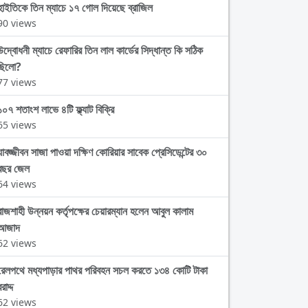
হাইতিকে তিন ম্যাচে ১৭ গোল দিয়েছে ব্রাজিল
90 views
উদ্বোধনী ম্যাচে রেফারির তিন লাল কার্ডের সিদ্ধান্ত কি সঠিক
ছিলো?
77 views
১০৭ শতাংশ লাভে ৪টি ফ্ল্যাট বিক্রি
65 views
যাবজ্জীবন সাজা পাওয়া দক্ষিণ কোরিয়ার সাবেক প্রেসিডেন্টের ৩০
বছর জেল
64 views
রাজশাহী উন্নয়ন কর্তৃপক্ষের চেয়ারম্যান হলেন আবুল কালাম
আজাদ
62 views
রেলপথে মধ্যপাড়ার পাথর পরিবহন সচল করতে ১৩৪ কোটি টাকা
রাদ্দ
62 views