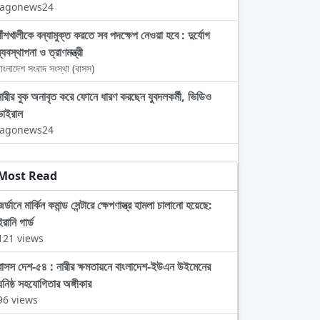
Jagonews24
বাঁশখালীকে বন্যামুক্ত করতে সব পদক্ষেপ নেওয়া হবে : দুর্যোগ
্যবস্থাপনা ও ত্রাণমন্ত্রী
াংলাদেশ সংবাদ সংস্থা (বাসস)
নারীর বুক অনাবৃত করে ফোনে ধারণ করছেন যুবদলকর্মী, ভিডিও
ভাইরাল
Jagonews24
Most Read
জর্ডানে মার্কিন কমান্ড সেন্টারে ক্ষেপণাস্ত্র হামলা চালানো হয়েছে:
ইরানি গার্ড
121 views
বাসস দেশ-৫৪ : নারীর ক্ষমতায়নে বাংলাদেশ-ইউএন উইমেনের
ঘনিষ্ঠ সহযোগিতার অঙ্গীকার
96 views