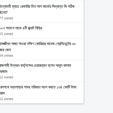
উদ্বোধনী ম্যাচে রেফারির তিন লাল কার্ডের সিদ্ধান্ত কি সঠিক
ছিলো?
77 views
১০৭ শতাংশ লাভে ৪টি ফ্ল্যাট বিক্রি
65 views
যাবজ্জীবন সাজা পাওয়া দক্ষিণ কোরিয়ার সাবেক প্রেসিডেন্টের ৩০
বছর জেল
64 views
রাজশাহী উন্নয়ন কর্তৃপক্ষের চেয়ারম্যান হলেন আবুল কালাম
আজাদ
62 views
রেলপথে মধ্যপাড়ার পাথর পরিবহন সচল করতে ১৩৪ কোটি টাকা
রাদ্দ
62 views