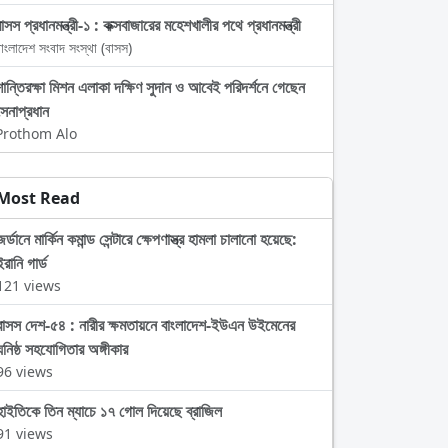
াসস প্রধানমন্ত্রী-১ : কক্সবাজারের মহেশখালীর পথে প্রধানমন্ত্রী
াংলাদেশ সংবাদ সংস্থা (বাসস)
শান্তিরক্ষা মিশন এলাকা দক্ষিণ সুদান ও আবেই পরিদর্শনে গেছেন
সেনাপ্রধান
Prothom Alo
Most Read
জর্ডানে মার্কিন কমান্ড সেন্টারে ক্ষেপণাস্ত্র হামলা চালানো হয়েছে:
ইরানি গার্ড
121 views
বাসস দেশ-৫৪ : নারীর ক্ষমতায়নে বাংলাদেশ-ইউএন উইমেনের
ঘনিষ্ঠ সহযোগিতার অঙ্গীকার
96 views
হাইতিকে তিন ম্যাচে ১৭ গোল দিয়েছে ব্রাজিল
91 views