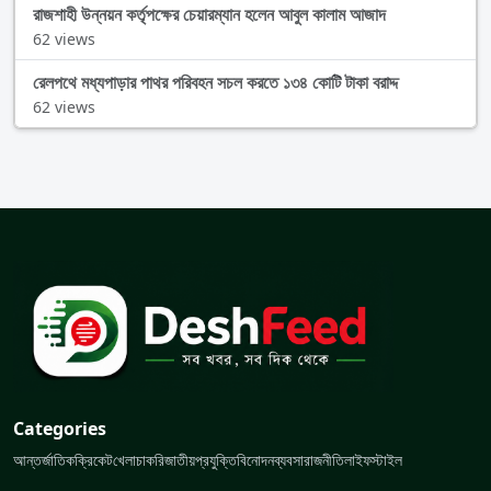
রাজশাহী উন্নয়ন কর্তৃপক্ষের চেয়ারম্যান হলেন আবুল কালাম আজাদ
62 views
রেলপথে মধ্যপাড়ার পাথর পরিবহন সচল করতে ১৩৪ কোটি টাকা বরাদ্দ
62 views
Categories
আন্তর্জাতিক
ক্রিকেট
খেলা
চাকরি
জাতীয়
প্রযুক্তি
বিনোদন
ব্যবসা
রাজনীতি
লাইফস্টাইল