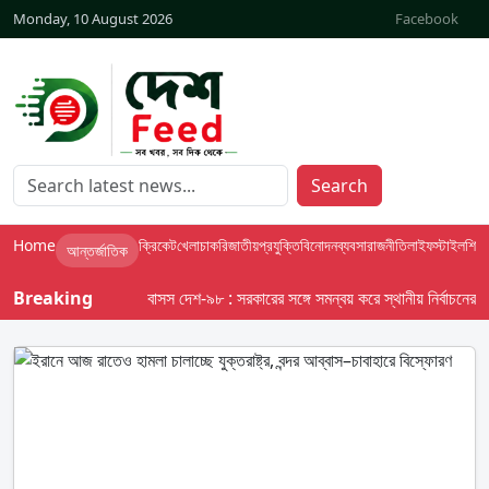
Monday, 10 August 2026
Facebook
Search
Home
ক্রিকেট
খেলা
চাকরি
জাতীয়
প্রযুক্তি
বিনোদন
ব্যবসা
রাজনীতি
লাইফস্টাইল
শিক্ষা
আন্তর্জাতিক
Breaking
বাসস দেশ-৯৮ : সরকারের সঙ্গে সমন্বয় করে স্থানীয় নির্বাচনের তফসি