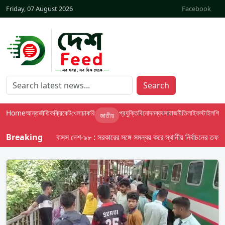
Friday, 07 August 2026
Facebook
Search
Home
আন্তর্জাতিক
ক্রিকেট
খেলা
চাকরি
প্রযুক্তি
বিনোদন
ব্যবসা
রাজনীতি
লাইফস্টাইল
শিক্ষা
জাতীয়
Breaking
বাসস দেশ-৯৮ : সরকারের সঙ্গে সমন্বয় করে স্থানীয় নির্বাচনের তফসিল দেব