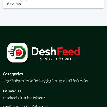
62 views
Categories
আন্তর্জাতিক
ক্রিকেট
খেলা
চাকরি
জাতীয়
প্রযুক্তি
বিনোদন
ব্যবসা
রাজনীতি
লাইফস্টাইল
Follow Us
Facebook
YouTube
Twitter/X
Email: contact@arifulsh.com