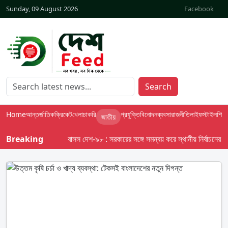
Sunday, 09 August 2026
Facebook
Search
Home
আন্তর্জাতিক
ক্রিকেট
খেলা
চাকরি
প্রযুক্তি
বিনোদন
ব্যবসা
রাজনীতি
লাইফস্টাইল
শিক্ষা
জাতীয়
Breaking
বাসস দেশ-৯৮ : সরকারের সঙ্গে সমন্বয় করে স্থানীয় নির্বাচনের তফসিল